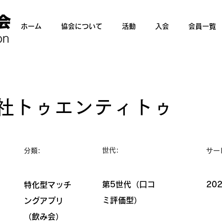
ホーム
協会について
活動
入会
会員一覧
社トゥエンティトゥ
世代:
分類:
サー
第5世代（口コ
20
特化型マッチ
ミ評価型）
ングアプリ
（飲み会）