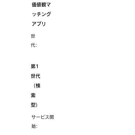
価値観マ
ッチング
アプリ
世
代:
第1
世代
（検
索
型）
サービス開
始: