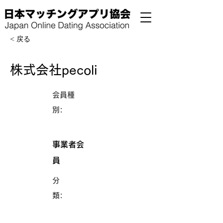
< 戻る
株式会社pecoli
会員種
別:
事業者会
員
分
類: